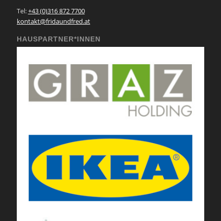
Tel:
+43 (0)316 872 7700
kontakt@fridaundfred.at
HAUSPARTNER*INNEN