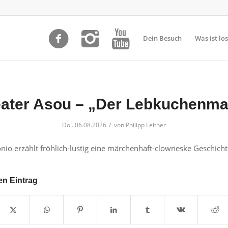
Dein Besuch
Was ist los
ater Asou – „Der Lebkuchenm
/
Do.. 06.08.2026
von
Philipp Leitner
nio erzählt fröhlich-lustig eine märchenhaft-clowneske Geschicht
en Eintrag