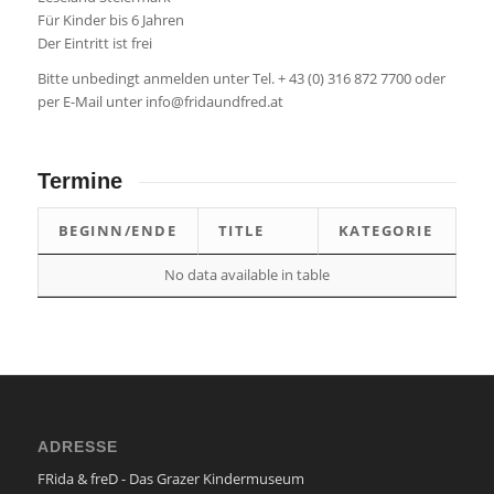
Für Kinder bis 6 Jahren
Der Eintritt ist frei
Bitte unbedingt anmelden unter Tel. + 43 (0) 316 872 7700 oder
per E-Mail unter info@fridaundfred.at
Termine
BEGINN/ENDE
TITLE
KATEGORIE
No data available in table
ADRESSE
FRida & freD - Das Grazer Kindermuseum