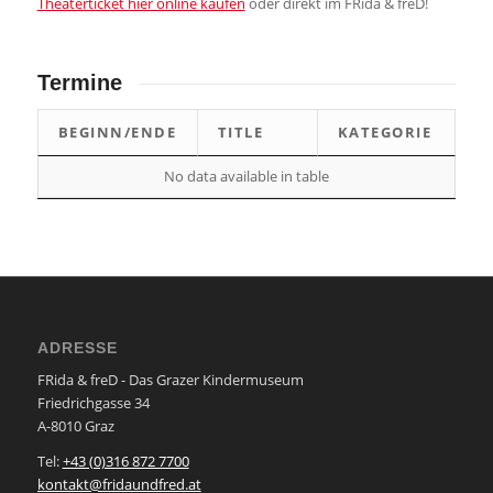
Theaterticket hier online kaufen
oder direkt im FRida & freD!
Termine
BEGINN/ENDE
TITLE
KATEGORIE
No data available in table
ADRESSE
FRida & freD - Das Grazer Kindermuseum
Friedrichgasse 34
A-8010 Graz
Tel:
+43 (0)316 872 7700
kontakt@fridaundfred.at