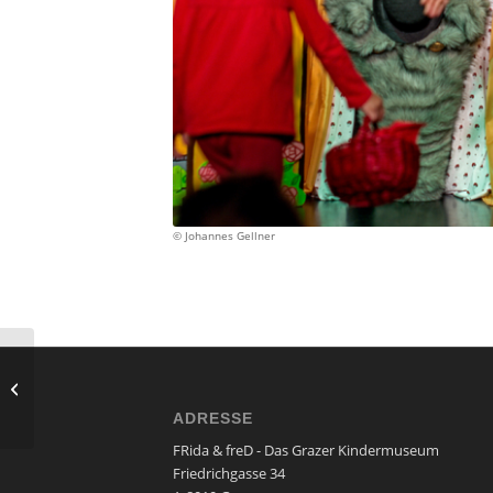
© Johannes Gellner
theater:rata –
„Nachbarschachtelgschichtn“
ADRESSE
FRida & freD - Das Grazer Kindermuseum
Friedrichgasse 34