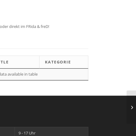
oder direkt im FRida & freD!
ITLE
KATEGORIE
ata available in table
Co
Sc
9 - 17 Uhr