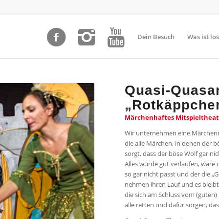
Dein Besuch
Was ist los
Quasi-Quasar
„
Rotkäppche
Märchenhaftes Mitspieltheat
Wir unternehmen eine Märchenre
die alle Märchen, in denen der
sorgt, dass der böse Wolf gar nic
Alles würde gut verlaufen, wäre
so gar nicht passt und der die „
nehmen ihren Lauf und es bleibt 
die sich am Schluss vom (guten) 
alle retten und dafür sorgen, d