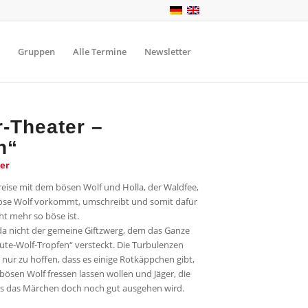
Gruppen
Alle Termine
Newsletter
-Theater –
n
“
er
ise mit dem bösen Wolf und Holla, der Waldfee,
 böse Wolf vorkommt, umschreibt und somit dafür
ht mehr so böse ist.
 da nicht der gemeine Giftzwerg, dem das Ganze
Gute-Wolf-Tropfen“ versteckt. Die Turbulenzen
nur zu hoffen, dass es einige Rotkäppchen gibt,
bösen Wolf fressen lassen wollen und Jäger, die
ass das Märchen doch noch gut ausgehen wird.