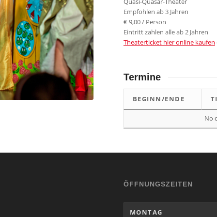
Quasi-Quasar-Theater
Empfohlen ab 3 Jahren
€ 9,00 / Person
Eintritt zahlen alle ab 2 Jahren
Theaterticket hier online kaufen
Termine
BEGINN/ENDE
T
No d
ÖFFNUNGSZEITEN
MONTAG