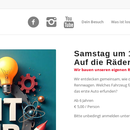
Dein Besuch
Was ist los
Samstag um 
Auf die Räder
Wir bauen unseren eigenen 
Wir entdecken gemeinsam, wie d
Rennwagen. Welches Fahrzeug fä
das erste Auto erfunden?
Ab 6 Jahren
€ 5,00 / Person
Bitte unbedingt anmelden unter 