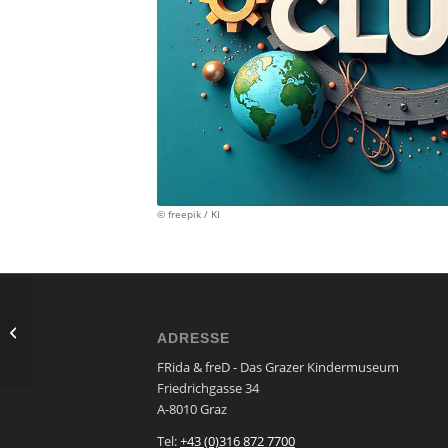
© freepik / KI
Samstag um 10 – MINT CLUB: Die
ADRESSE
Roboter sind los…
FRida & freD - Das Grazer Kindermuseum
Friedrichgasse 34
A-8010 Graz
Tel:
+43 (0)316 872 7700