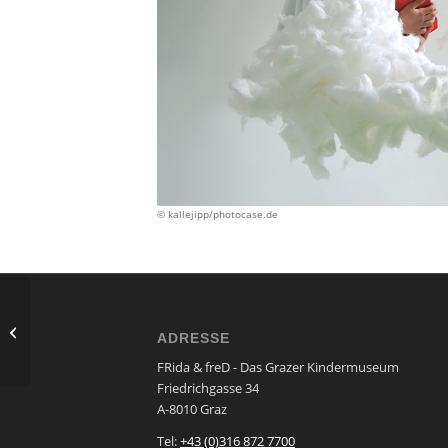
© kallejipp/photocase.de
Werken mit Papier
ADRESSE
FRida & freD - Das Grazer Kindermuseum
Friedrichgasse 34
A-8010 Graz
Tel:
+43 (0)316 872 7700