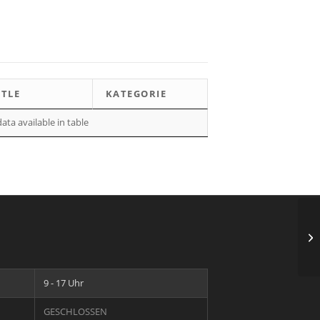
ITLE
KATEGORIE
ata available in table
Ei
Sc
9 - 17 Uhr
GESCHLOSSEN